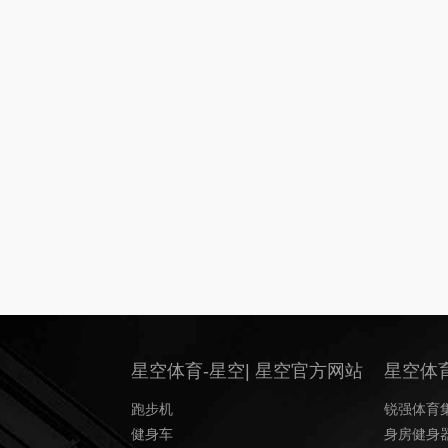
空间，因地制宜地配备健身设施，笼式
和笼式足球场地及乒乓球区域、综合健
健身驿站、棋牌驿站、亲子互动乐园、
动区、智能步道智慧大屏、青少年活动
场地器材使用进行详细的介绍
星空体育-星空| 星空官方网站
星空体育
跑步机
锐强体育
健身车
身房健身