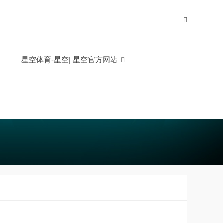
星空体育-星空| 星空官方网站