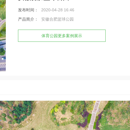
发布时间：
2020-04-28 16:46
产品简介：
安徽合肥篮球公园
体育公园更多案例展示