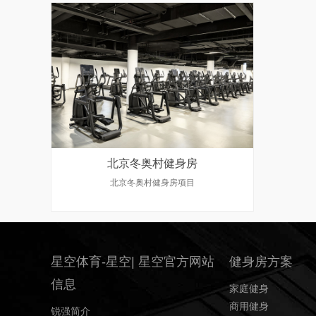
北京冬奥村健身房
北京冬奥村健身房项目
星空体育-星空| 星空官方网站
健身房方案
信息
家庭健身
商用健身
锐强简介