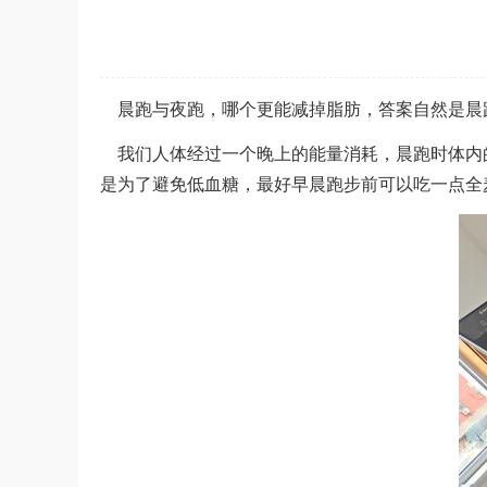
晨跑与夜跑，哪个更能减掉脂肪，答案自然是晨
我们人体经过一个晚上的能量消耗，晨跑时体内
是为了避免低血糖，最好早晨跑步前可以吃一点全