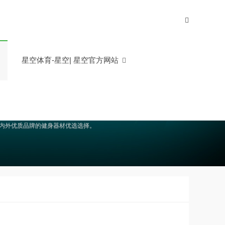
星空体育-星空| 星空官方网站
内外优质品牌的健身器材优选选择。