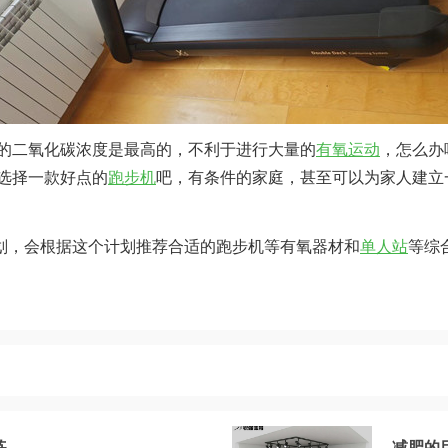
的二氧化碳浓度是最高的，不利于进行大量的
有氧运动
，怎么办
选择一款好点的
跑步机
吧，有条件的家庭，甚至可以为家人建立
划，会根据这个计划推荐合适的跑步机等有氧器材和
单人站
等综
练
减肥的