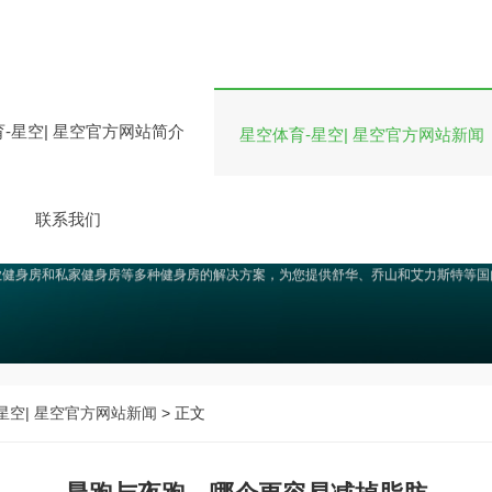
-星空| 星空官方网站简介
星空体育-星空| 星空官方网站新闻
联系我们
星空体育-星空| 星空官方网站新闻
业健身房和私家健身房等多种健身房的解决方案，为您提供舒华、乔山和艾力斯特等国
星空| 星空官方网站新闻
> 正文