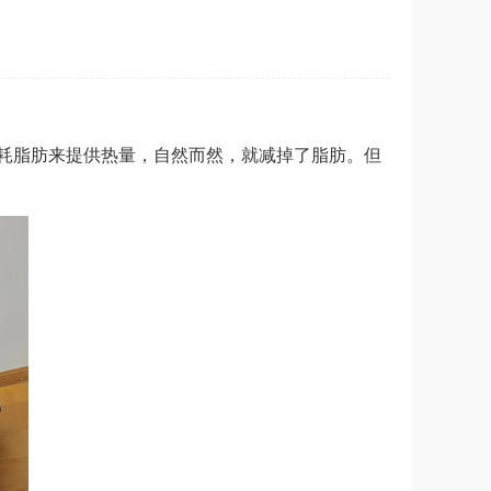
耗脂肪来提供热量，自然而然，就减掉了脂肪。但