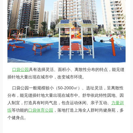
口袋公园
具有选择灵活、面积小、离散性分布的特点，能见缝
插针地大量出现在城市中，改变城市环境。
口袋公园一般规模较小（50-2000㎡）、选址灵活，呈离散性
分布，能见缝插针地大量出现在城市中。舒华依此特性因地、因
人制宜，打造具有时尚气息，包含运动休闲、亲子互动、
力量训
练
等功能的
口袋体育公园
，落地打造上海全人群时尚健身苑，多
个健身点。