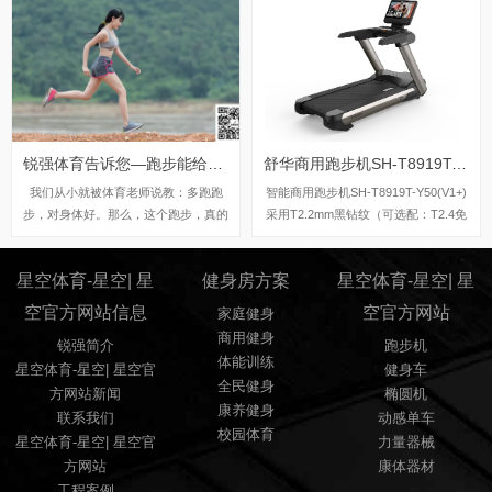
平总书记关于体育工作的重要论述和指
居忠，临夏州体育局党组书记、局长王
示批示精神，认真贯彻落实全省体育局
延辉，党组成员、副局长梁学锋出席会
长会议精神，旨在切实抓好我省公共体
议，锐强体育集团副总经理许晓林受邀
育场馆免费或低收费开放工作，以实际
参加此次座谈会。
行动为体育事业高质量发展贡献力量。
锐强体育告诉您—跑步能给我们身体带来什么好处
舒华商用跑步机SH-T8919T-Y50(V9+)21.5寸大屏
我们从小就被体育老师说教：多跑跑
智能商用跑步机SH-T8919T-Y50(V1+)
步，对身体好。那么，这个跑步，真的
采用T2.2mm黑钻纹（可选配：T2.4免
能给我们身体带来怎样的好处呢？作为
维护跑带）的跑带，选用手握心率测试
专业从事健身器材批发零售的企业，锐
自带心率带及增加心率控速(HRC)程序
星空体育-星空| 星
健身房方案
星空体育-星空| 星
强体育为您带来专业的讲解：
模块测量心跳等数据，跑步宽度达580
mm，可承受180kg的使用者使用。
空官方网站信息
空官方网站
家庭健身
商用健身
锐强简介
跑步机
体能训练
星空体育-星空| 星空官
健身车
全民健身
方网站新闻
椭圆机
康养健身
联系我们
动感单车
校园体育
星空体育-星空| 星空官
力量器械
方网站
康体器材
工程案例