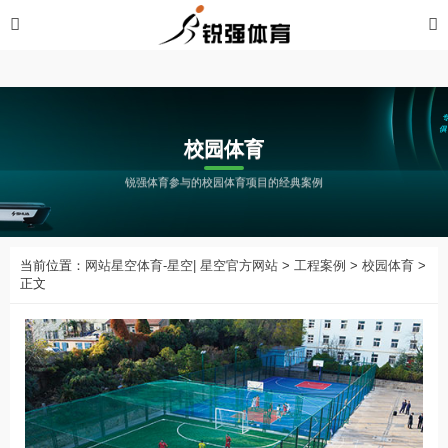
星空体育-星空| 星空官方网站
校园体育
锐强体育参与的校园体育项目的经典案例
当前位置：
网站星空体育-星空| 星空官方网站
>
工程案例
>
校园体育
>
正文