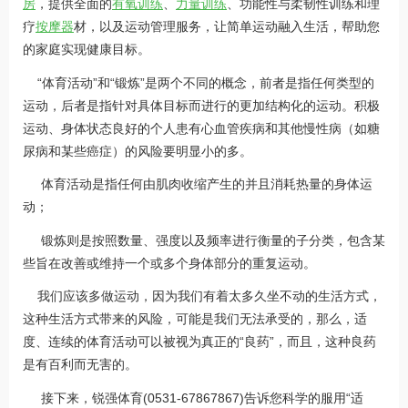
房
，提供全面的
有氧训练
、
力量训练
、功能性与柔韧性训练和理
疗
按摩器
材，以及运动管理服务，让简单运动融入生活，帮助您
的家庭实现健康目标。
“体育活动”和“锻炼”是两个不同的概念，前者是指任何类型的
运动，后者是指针对具体目标而进行的更加结构化的运动。积极
运动、身体状态良好的个人患有心血管疾病和其他慢性病（如糖
尿病和某些癌症）的风险要明显小的多。
体育活动是指任何由肌肉收缩产生的并且消耗热量的身体运
动；
锻炼则是按照数量、强度以及频率进行衡量的子分类，包含某
些旨在改善或维持一个或多个身体部分的重复运动。
我们应该多做运动，因为我们有着太多久坐不动的生活方式，
这种生活方式带来的风险，可能是我们无法承受的，那么，适
度、连续的体育活动可以被视为真正的“良药”，而且，这种良药
是有百利而无害的。
接下来，锐强体育(0531-67867867)告诉您科学的服用“适