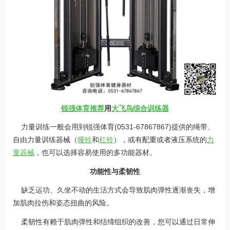
锐强体育推荐
用
大飞鸟综合
训练器
力量训练一般会用到锐强体育(0531-67867867)提供的绳带、
自由力量训练器械（
哑铃
和
杠铃
），或有配重或者液压系统的
力
量器械
，也可以选择容易使用的多功能器材。
功能性与柔韧性
缺乏运功、久坐不动的生活方式会导致肌肉弹性逐渐丧失，增
加肌肉拉伤和姿态扭曲的风险。
柔韧性有赖于肌肉弹性和结缔组织的改善，您可以通过日常伸