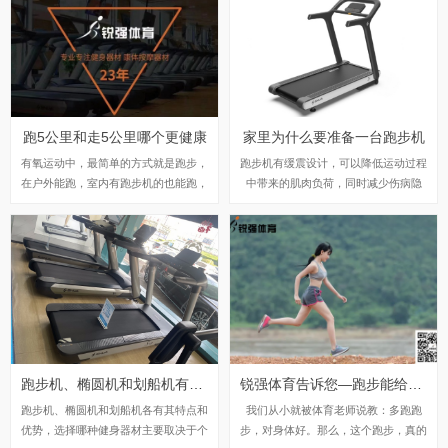
跑5公里和走5公里哪个更健康
家里为什么要准备一台跑步机
有氧运动中，最简单的方式就是跑步，
跑步机有缓震设计，可以降低运动过程
在户外能跑，室内有跑步机的也能跑，
中带来的肌肉负荷，同时减少伤病隐
这时候要问跑步五公里和走路5公里，
患；让整件事情变得更加安全可靠。而
哪个更健康？对大多数人来说，跑步更
真实跑步，如果没选对路径，在水泥地
健康，但是对于体重较重，没有跑步基
或者沥青马路等等硬质地路面跑，对膝
础，或者心肺功能较差，不愿意锻炼的
盖冲击大，长此以往可能会造成损伤。
人来说，完成走路5公里可能都费劲的
人来说，走路或者是不错的锻炼方式。
跑步机、椭圆机和划船机有什么区别
锐强体育告诉您—跑步能给我们身体带来什么好处
跑步机、椭圆机和划船机各有其特点和
我们从小就被体育老师说教：多跑跑
优势，选择哪种健身器材主要取决于个
步，对身体好。那么，这个跑步，真的