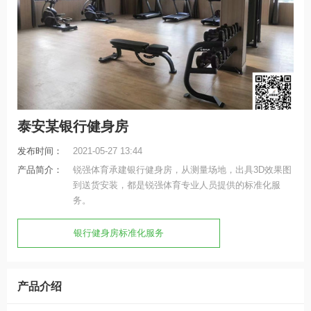
泰安某银行健身房
发布时间：
2021-05-27 13:44
产品简介：
锐强体育承建银行健身房，从测量场地，出具3D效果图
到送货安装，都是锐强体育专业人员提供的标准化服
务。
银行健身房标准化服务
产品介绍