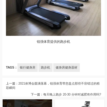
锐强体育提供的跑步机
TAGS：
银行健身房
跑步机
健身房健身器材
上一篇：
2021体博会圆满落幕，锐强体育带您盘点那些不容错过的精
彩瞬间
下一篇：
每天晚上跑步 20-30 分钟对减肥有作用吗?