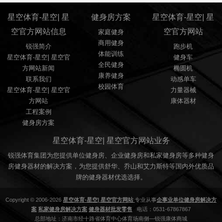
星空体育-星空| 星
健身房方案
星空体育-星空| 星
空官方网站信息
空官方网站
家庭健身
商用健身
锐强简介
跑步机
体能训练
星空体育-星空| 星空官
健身车
全民健身
方网站新闻
椭圆机
康养健身
联系我们
动感单车
校园体育
星空体育-星空| 星空官
力量器械
方网站
康体器材
工程案例
健身房方案
星空体育-星空| 星空官方网站业务
锐强体育集团为您提供单位健身房、企业健身房和私家健身房等多种健身
房健身器材的解决方案，为您提供舒华、乔山和艾力斯特等国内外优质品
牌的健身器材优选选择。
Copyright © 2006-2026
星空体育-星空| 星空官方网站
专业从事
企事业单位健身房解决方
案
私家健身房解决方案
健身器材批发零售
电话：0531-67867867
总部地址：济南市经十路省体育中心体育场南侧—锐强康体商城