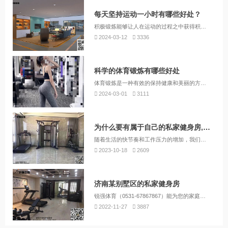
每天坚持运动一小时有哪些好处？
积极锻炼能够让人在运动的过程之中获得积极和兴奋的情绪，积极锻炼的人群也有着更加健康的精神面貌，这种种好处对于人体健康而言有着诸多的意义，坚持锻炼才能够获得更好的身体状况，为自己的健康带来各个方面的保障。
2024-03-12
3336
科学的体育锻炼有哪些好处
体育锻炼是一种有效的保持健康和美丽的方式。为了身体健康，增强免疫力和抵抗力，为了呼吸系统的安全，为了不外出体育锻炼时交叉感染，在家做一个私家健身房吧，让家人都享受到体育锻炼带来的乐趣。
2024-03-01
3111
为什么要有属于自己的私家健身房,这是最好的理由
随着生活的快节奏和工作压力的增加，我们通常很难抽出时间去健身中心进行锻炼。但是，一个私家健身房将为你提供许多令人兴奋的优势，我想与你分享一些重要的理由：
2023-10-18
2609
济南某别墅区的私家健身房
锐强体育（0531-67867867）能为您的家庭打造一个私家健身房，提供全面的有氧训练、力量训练、功能性与柔韧性训练和理疗按摩器材，以及运动健康管理服务，让简单运动融入生活，帮助您的家庭实现健康目标。
2022-11-27
3887