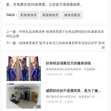
案，并免费呈现3D效果图，让您更方便观看效果。
TAGS：
私家健身房
家庭健身房
健身房建设
上一篇：
年终礼品采购清单 锐强体育旗下自有品牌锐珀尔应邀参加深
圳礼品展
下一篇：
锐强体育展开“提升全体员工的身体素质和专业知识水平”的培
训
好身材必须靠后天的健身训练
健身训练的项目还是有很多的，比如慢跑、球类运动、跳绳等有氧运动，可以甩掉赘肉，赶走小肚腩、大象腿、虎背熊腰等身材；力量训练可以帮你雕刻紧致身材曲线，实现塑造迷人的马甲线、腹肌线条。特别提示：加强臀部力量训练，还可以摆脱扁平臀型，实现现下流行的蜜桃臀。
2024-03-26
3695
减肥的目的不是瘦而美，是为了健康美
我们要经常进行体育运动，也要坚持下去，才能保持我们身体的健康，当我们提高了身体素质，提高了我们身体的基础代谢，这样即便我们躺在沙发上，一动也不动，也会消耗大量的热量，怎么吃也不会胖。所以，迈开腿去体育场地上肆意奔跑吧，或者在家买一台跑步机，全家进行锻炼，假如条件允许，配备一个健身房，锐强体育就能做为您和您的家人做一个私家健身房，祝您的身体越来越健康，也越来越瘦。
2024-03-20
3378