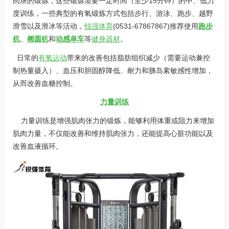
肉块的锻炼，这些锻炼需要一定时间（至少15分钟）的中、低力
度训练，一些典型的有氧锻炼方式包括步行、游泳、跑步、越野
滑雪以及滑冰等活动，
锐强体育
(0531-67867867)推荐使用
跑步
机
、
椭圆机
和
动感单车
等
健身器材
。
日常的
有氧运动
带来的改善包括脂肪组织减少（需要运动兼控
制热量摄入）、血压和胆固醇降低、耐力和胰岛素敏感性增加，
从而改善血糖控制。
力量训练
力量训练是增强肌肉张力的锻炼，能够利用体重或阻力来增加
肌肉力量，不仅能改善和维持肌肉张力，还能提高心脏功能以及
改善血液循环。