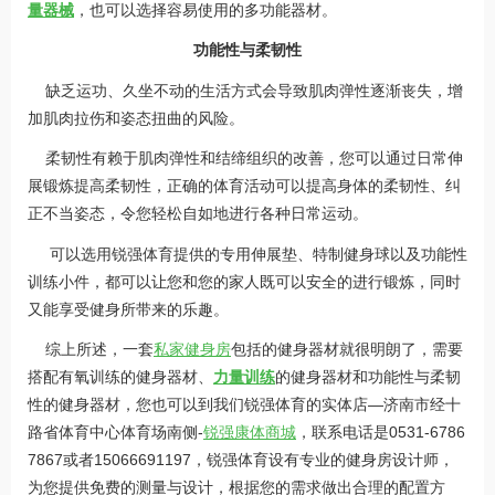
量器械
，也可以选择容易使用的多功能器材。
功能性与柔韧性
缺乏运功、久坐不动的生活方式会导致肌肉弹性逐渐丧失，增
加肌肉拉伤和姿态扭曲的风险。
柔韧性有赖于肌肉弹性和结缔组织的改善，您可以通过日常伸
展锻炼提高柔韧性，正确的体育活动可以提高身体的柔韧性、纠
正不当姿态，令您轻松自如地进行各种日常运动。
可以选用锐强体育提供的专用伸展垫、特制健身球以及功能性
训练小件，都可以让您和您的家人既可以安全的进行锻炼，同时
又能享受健身所带来的乐趣。
综上所述，一套
私家健身房
包括的健身器材就很明朗了，需要
搭配有氧训练的健身器材、
力量训练
的健身器材和功能性与柔韧
性的健身器材，您也可以到我们锐强体育的实体店—济南市经十
路省体育中心体育场南侧-
锐强康体商城
，联系电话是0531-6786
7867或者15066691197，锐强体育设有专业的健身房设计师，
为您提供免费的测量与设计，根据您的需求做出合理的配置方