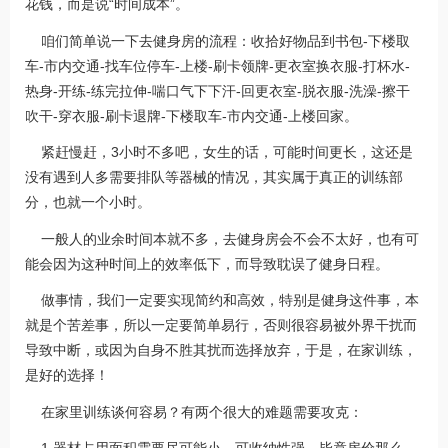
花钱，而是说“时间成本”。
咱们简单说一下去健身房的流程：收拾好物品到书包-下楼取
车-市内交通-找车位停车-上楼-刷卡领牌-更衣室换衣服-打杯水-
热身-开练-练完拉伸-喘口气下下汗-回更衣室-脱衣服-洗澡-擦干
吹干-穿衣服-刷卡退牌-下楼取车-市内交通-上楼回家。
紧赶慢赶，3小时不多吧，女生的话，可能时间更长，这还是
没有遇到人多需要排队等器械的情况，其实属于真正的训练部
分，也就一个小时。
一般人的业余时间本就不多，去健身房会不会不太好，也有可
能会因为这种时间上的效率低下，而导致耽误了健身日程。
做事情，我们一定要实现简约和高效，特别是健身这件事，本
就是个苦差事，所以一定要简单易行，否则很容易被外界干扰而
导致中断，或因为自身不胜其扰而选择放弃，于是，在家训练，
是好的选择！
在家里训练谈何容易？有两个很大的难题需要攻克：