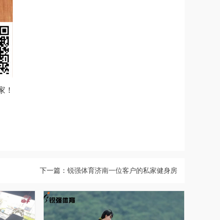
到家！
下一篇：
锐强体育济南一位客户的私家健身房