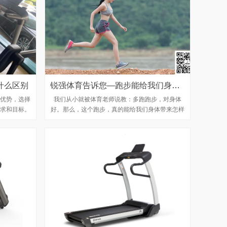
什么区别
锐强体育告诉您—跑步能给我们身体带来什么好处
优势，选择
我们从小就被体育老师说教：多跑跑步，对身体
求和目标。
好。那么，这个跑步，真的能给我们身体带来怎样
合适；如果
的好处呢？作为专业从事健身器材批发零售的企
果希望进行
业，锐强体育为您带来专业的讲解：
错的选择。