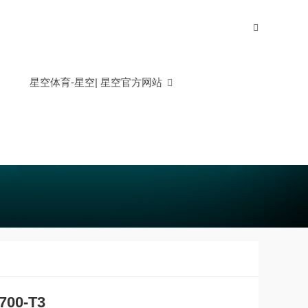
星空体育-星空| 星空官方网站
0-T3