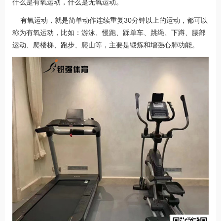
什么是有氧运动，什么是无氧运动。
有氧运动，就是简单动作连续重复30分钟以上的运动，都可以
称为有氧运动，比如：游泳、慢跑、踩单车、跳绳、下蹲、腰部
运动、爬楼梯、跑步、爬山等，主要是锻炼和增强心肺功能。