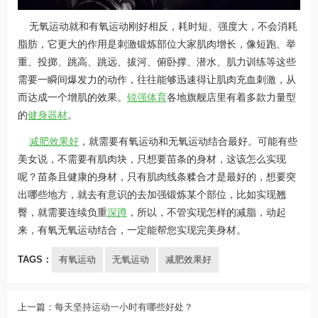
无氧运动就和有氧运动刚好相反，耗时短、强度大，不会消耗
脂肪，它更大的作用是刺激锻炼部位大家肌肉增长，像短跑、举
重、投掷、跳高、跳远、拔河、俯卧撑、潜水、肌力训练等这些
需要一瞬间爆发力的动作，往往能够迅速得让肌肉充血刺激，从
而达成一个增肌的效果。
锐强体育
各地旗舰店里有着多款力量型
的
健身器材
。
减肥效果好
，就需要有氧运动和无氧运动结合最好。可能有些
美女说，不需要有肌肉块，只想要苗条的身材，这该怎么实现
呢？苗条且健康的身材，只有肌肉线条糅合才是最好的，想要突
出哪些地方，就去有意识的去加强锻炼某个部位，比如实现翘
臀，就需要连续负重
深蹲
，所以，不管实现怎样的减脂，动起
来，有氧无氧运动结合，一定能帮您实现完美身材。
TAGS：
有氧运动
无氧运动
减肥效果好
上一篇：
每天坚持运动一小时有哪些好处？