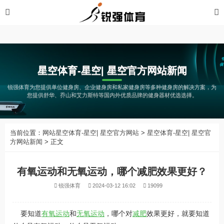
星空体育-星空| 星空官方网站
星空体育-星空| 星空官方网站新闻
锐强体育为您提供单位健身房、企业健身房和私家健身房等多种健身房的解决方案，为
您提供舒华、乔山和艾力斯特等国内外优质品牌的健身器材优选选择。
当前位置：
网站星空体育-星空| 星空官方网站
>
星空体育-星空| 星空官
方网站新闻
> 正文
有氧运动和无氧运动，哪个减肥效果更好？
锐强体育
2024-03-12 16:02
19099
要知道
有氧运动
和
无氧运动
，哪个对
减肥
效果更好，就要知道