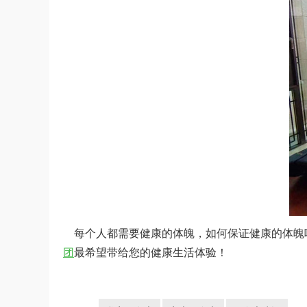
每个人都需要健康的体魄，如何保证健康的体魄
团
最希望带给您的健康生活体验！