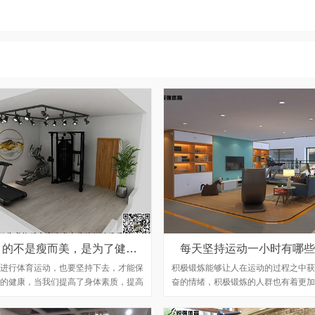
减肥的目的不是瘦而美，是为了健康美
每天坚持运动一小时有哪些
进行体育运动，也要坚持下去，才能保
积极锻炼能够让人在运动的过程之中获
的健康，当我们提高了身体素质，提高
奋的情绪，积极锻炼的人群也有着更加
体的基础代谢，这样即便我们躺在沙发
面貌，这种种好处对于人体健康而言有
不动，也会消耗大量的热量，怎么吃也
义，坚持锻炼才能够获得更好的身体状