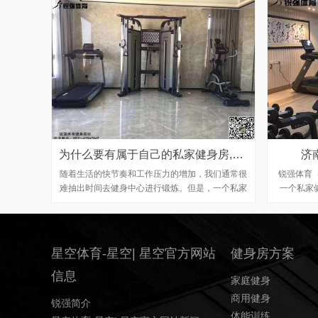
线条。特别提示：加强臀部力量训练，还可以摆脱
不会胖。所
扁平臀型，实现现下流行的蜜桃臀。
或者在家买
允许，配备
的家人做
为什么要有属于自己的私家健身房,这是最好的理由
济
随着生活的快节奏和工作压力的增加，我们通常很
锐强体育（
难抽出时间去健身中心进行锻炼。但是，一个私家
一个私家
健身房将为你提供许多令人兴奋的优势，我想与你
练、功能性
分享一些重要的理由：
动健康管理
星空体育-星空| 星空官方网站
健身房方案
信息
家庭健身
商用健身
锐强简介
体能训练