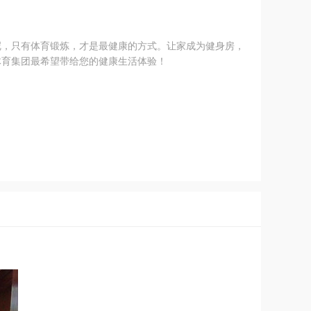
呢，只有体育锻炼，才是最健康的方式。让家成为健身房，
体育集团最希望带给您的健康生活体验！