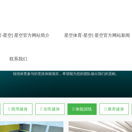
-星空| 星空官方网站简介
星空体育-星空| 星空官方网站新闻
联系我们
体能训练
锐强体育参与的竞技体能项目，希望能为您的团队做出我们的贡献。
商用健身
全民健身
体能训练
康养健身