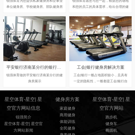
锐强体育为您提供私家健身房和企事业
锐强体育愿意与您一起，根据您的场地
单位健身房、学校健身房、部队健身房
和您的员工的具体需求，给出合理的健
等多种健身房健身器材的解决方案，为
身器材配置，并免费出具3D效果图，
您提供舒华、乔山和艾力斯特等国内外
为您提供舒华、乔山和艾力斯特等国内
优质品牌的健身器材优选选择，更多优
外优质品牌的健身器材优选选择，更多
惠和配置方案推荐，请到我们的旗舰店
优惠和配置方案推荐，请到我们的旗舰
实地查看或拨打我们专业健身器材营销
店实地查看或拨打我们专业健身器材营
顾问电话，我们将竭诚为您服务！
销顾问电话，我们将竭诚为您服务！
平安银行济南某分行的银行健身房
工会|银行健身房解决方案
锐强体育做的平安银行济南某分行的健
工会|银行一般占地面积较小，且具有
身房展示
一定的隐私性，一般都是工会|银行自
己的职员使用健身器材，而且银行的工
作性质需要长久的坐着，锐强体育多年
星空体育-星空| 星
健身房方案
星空体育-星空| 星
专注健身运动器材,专业销售跑步机、
健身车、健身房器械、户外健身路径、
空官方网站信息
空官方网站
家庭健身
篮球架、室内健身器材等，专业配置商
商用健身
锐强简介
跑步机
业健身房、企事业单位、酒店、会所、
体能训练
部队、学校等健身器材，全民健身工程
星空体育-星空| 星空官
健身车
全民健身
指定室外健身路径厂家！咨询热线：0
方网站新闻
椭圆机
康养健身