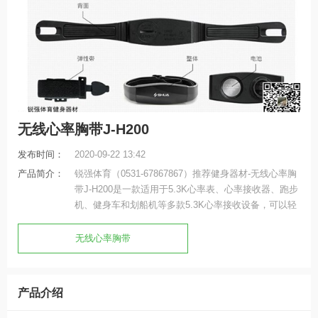
无线心率胸带J-H200
发布时间：
2020-09-22 13:42
产品简介：
锐强体育（0531-67867867）推荐健身器材-无线心率胸
带J-H200是一款适用于5.3K心率表、心率接收器、跑步
机、健身车和划船机等多款5.3K心率接收设备，可以轻
松直观看到心率变化，也就了解此运动对身体的影响。
无线心率胸带
产品介绍