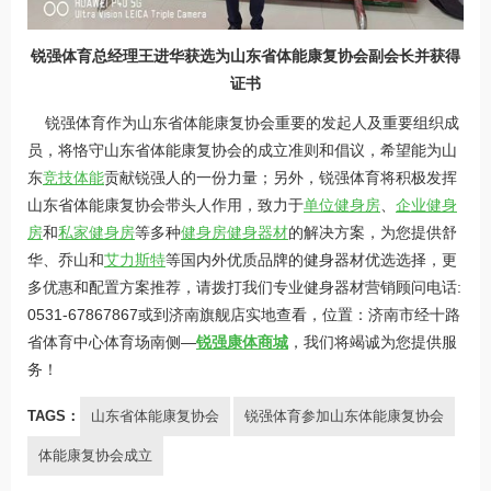
锐强体育总经理王进华获选为山东省体能康复协会副会长并获得
证书
锐强体育作为山东省体能康复协会重要的发起人及重要组织成
员，将恪守山东省体能康复协会的成立准则和倡议，希望能为山
东
竞技体能
贡献锐强人的一份力量；另外，锐强体育将积极发挥
山东省体能康复协会带头人作用，致力于
单位健身房
、
企业健身
房
和
私家健身房
等多种
健身房健身器材
的解决方案，为您提供舒
华、乔山和
艾力斯特
等国内外优质品牌的健身器材优选选择，更
多优惠和配置方案推荐，请拨打我们专业健身器材营销顾问电话:
0531-67867867或到济南旗舰店实地查看，位置：济南市经十路
省体育中心体育场南侧—
锐强康体商城
，我们将竭诚为您提供服
务！
TAGS：
山东省体能康复协会
锐强体育参加山东体能康复协会
体能康复协会成立