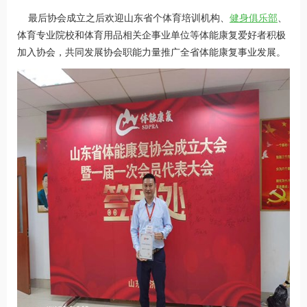
最后协会成立之后欢迎山东省个体育培训机构、
健身俱乐部
、
体育专业院校和体育用品相关企事业单位等体能康复爱好者积极
加入协会，共同发展协会职能力量推广全省体能康复事业发展。