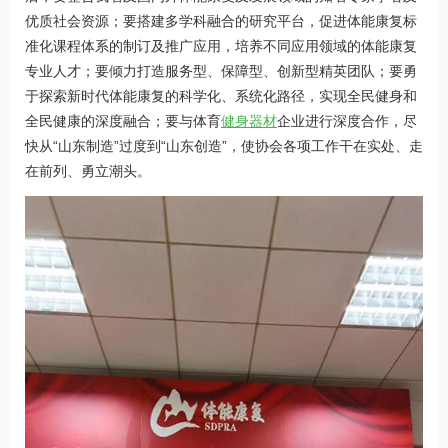
优质社会资源；要搭建多学科融合的研究平台，促进体能康复标
准化课程体系的制订及推广应用，培养不同应用领域的体能康复
专业人才；要倾力打造服务型、保障型、创新型精英团队；要勇
于探索新时代体能康复的科学化、系统化路径，实现全民健身和
全民健康的深度融合；要与体育
健身器材
企业进行深度合作，尽
快从“山东制造”过度到“山东创造”，使协会各项工作干在实处、走
在前列、勇立潮头。