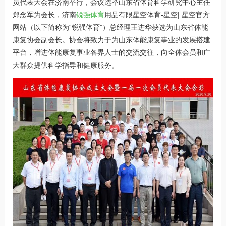
员代表大会在济南举行，会议选举山东省体育科学研究中心主任
郑念军为会长，济南
锐强体育
用品有限星空体育-星空| 星空官方
网站（以下简称为“锐强体育”）总经理王进华获选为山东省体能
康复协会副会长。协会将致力于为山东体能康复事业的发展搭建
平台，增进体能康复事业各界人士的交流交往，向全体会员和广
大群众提供科学指导和健康服务。