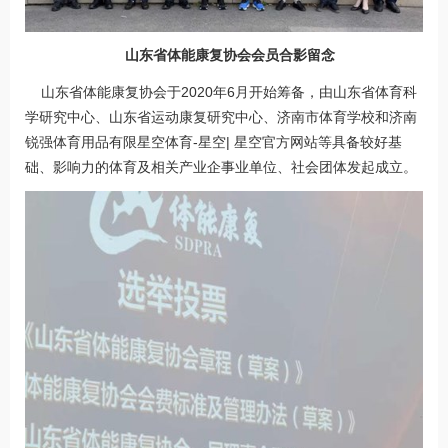
山东省体能康复协会会员合影留念
山东省体能康复协会于2020年6月开始筹备，由山东省体育科
学研究中心、山东省运动康复研究中心、济南市体育学校和济南
锐强体育用品有限星空体育-星空| 星空官方网站等具备较好基
础、影响力的体育及相关产业企事业单位、社会团体发起成立。