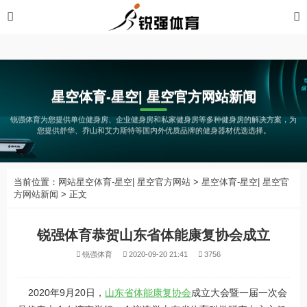
星空体育-星空| 星空官方网站
星空体育-星空| 星空官方网站新闻
锐强体育为您提供单位健身房、企业健身房和私家健身房等多种健身房的解决方案，为
您提供舒华、乔山和艾力斯特等国内外优质品牌的健身器材优选选择。
当前位置：
网站星空体育-星空| 星空官方网站
>
星空体育-星空| 星空官
方网站新闻
> 正文
锐强体育恭贺山东省体能康复协会成立
锐强体育
2020-09-20 21:41
3756
2020年9月20日，
山东省体能康复协会
成立大会暨一届一次会