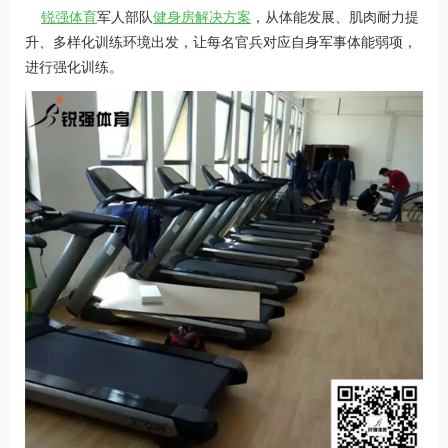
锐强体育
军人部队
健身房解决方案
，从体能发展、肌肉耐力提
升、多样化训练环境出发，让每名官兵对应自身军事体能弱项，
进行强化训练。