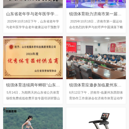
称“锐强体育”）参观指导。
山东省老年学与老年医学学会老年健康运动干预数字化管理专业委员会成立大会暨专家学术交流会圆满落幕
锐强体育助力济南市第一届运动会圆满闭幕
2025年10月18日下午，山东省老年学
2025年10月18日，济南市第一届运动
与老年医学学会老年健康运动干预数字
会在热烈的掌声与欢呼声中圆满落下帷
化管理专业委员会（以下简称：专委
幕。这是济南市有史以来规模最大、跨
会）成立大会暨专家学术交流会在山东
度最长、范围最广、参赛人数最多、竞
省老干部活动中心三楼隆重举行。
技水平最高的综合性体育盛会，也是对
济南市体育事业发展的一次集中展示与
全面展阅。
锐强体育连续两年蝉联“山东省体育场馆协会优秀体育器材供应商”殊荣
锐强体育应邀参加临夏州东西部体育协作工作座谈会
5月14日，为期两天的山东省公共体育
6月12日下午，济南市-临夏州东西部体
场馆免费或低收费开放专题培训班暨山
育协作工作座谈会在济南市体育运动学
东省体育场馆协会2025年度工作交流
校召开。济南市体育局党组书记、局长
会在济南举行。会议深入学习贯彻习近
董怀敏，党组成员、副局长王建军、张
平总书记关于体育工作的重要论述和指
居忠，临夏州体育局党组书记、局长王
示批示精神，认真贯彻落实全省体育局
延辉，党组成员、副局长梁学锋出席会
长会议精神，旨在切实抓好我省公共体
议，锐强体育集团副总经理许晓林受邀