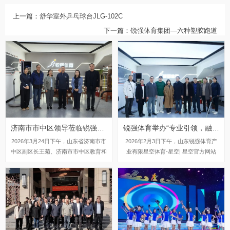
上一篇：
舒华室外乒乓球台JLG-102C
下一篇：
锐强体育集团—六种塑胶跑道
济南市市中区领导莅临锐强体育参观指导共绘全民健身新蓝图
锐强体育举办“专业引领，融合创新”跨界交流活动
2026年3月24日下午，山东省济南市市
2026年2月3日下午，山东锐强体育产
中区副区长王菊、济南市市中区教育和
业有限星空体育-星空| 星空官方网站
体育局党组成员、副局长、区体育事业
（以下简称“锐强体育”）成功举办“专
发展中心主任王鲁明、市中区体育事业
业引领，融合创新”主题交流活动，活
发展中心副主任马骁骏、市中区四里村
动汇聚行业精英。
街道的党工委副书记、办事处主任李
飞、市中区四里村街道经济发展办公室
王珍一行莅临山东锐强体育产业有限星
空体育-星空| 星空官方网站（以下简