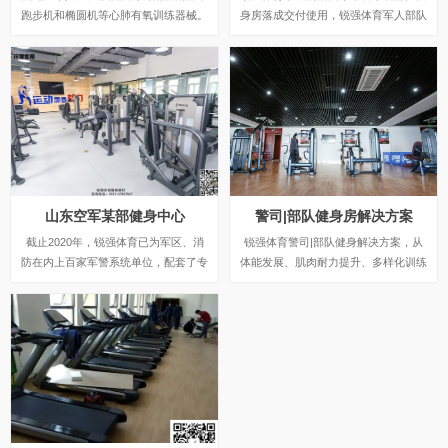
跑步机和椭圆机等心肺有氧训练器械。
身房落成交付使用，锐强体育军人部队
健身解决方案，从体能发展、肌肉耐力
提升、多样化训练环境出发，让每名官
兵对应自身军事体能弱项，进行强化训
练。
山东空军某部健身中心
警司|部队健身房解决方案
截止2020年，锐强体育已为军区、消
锐强体育警司|部队健身解决方案，从
防在内上百家军警系统单位，配套了专
体能发展、肌肉耐力提升、多样化训练
业运动健身房，为贴合军营警司官兵的
环境出发，让每名官兵对应自身军事体
体能发展，满足不同兵种的训练需求，
能弱项，进行强化训练。
锐强体育将健身融入到体能训练中，进
行科学教学，精准施训，为军警单位体
能建设添砖加瓦、多样化的健身器材让
训练更具针对性，极大地丰富了军警体
能训练形式，满足了广大官兵个性化的
健身需求。