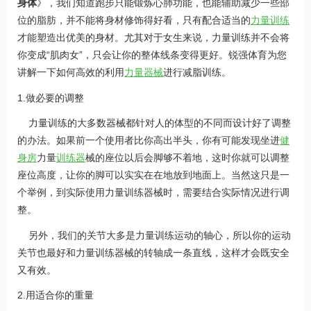
身体
》，我们知道跑步只能锻炼心肺功能，也能辅助减少一些部
位的脂肪，并不能将身材修饰得好看，只有配合适当的
力量训练
才能塑造出优美的身材。尤其对于女生来说，力量训练并不会将
你变成“肌肉女”，只会让你的整体线条变得更好。锐强体育为您
讲解一下如何高效的利用
力量器械
进行减脂训练。
1.做必要的调整
力量训练的大多数器械都针对人的体型的不同而设计好了调整
的办法。如果前一个使用者比你高出半头，你有可能发现坐进
健
身房
力量
训练器
械的座位以后会脚够不着地，这时你就可以调整
座位高度，让你的脚可以实实在在地放到地面上。当然这只是一
个举例，到实际使用力量训练器械时，需要结合实际情况进行调
整。
另外，我们的关节大多是力量训练运动的轴心，所以你的运动
关节也最好和力量训练器械的转轴成一条直线，这样才会既安全
又有效。
2.用适合你的重量