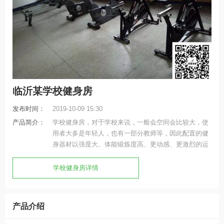
临沂某学校健身房
发布时间：
2019-10-09 15:30
产品简介：
学校健身房，对于学校来说，一般会空间会比较大，使
用者大多是年轻人，也有一部分教师等，因此配置的健
身器材以强度大、体能锻炼度高、更动感、更激烈的运
动器材为主要理念。
学校健身房详情
产品介绍