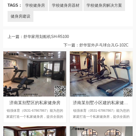
TAGS：
学校健身房
学校健身房器材
学校健身房解决方案
健身房建设
上一篇：
舒华家用划船机SH-R5100
下一篇：
舒华室外乒乓球台JLG-102C
济南某别墅区的私家健身房
济南某别墅小区建的私家健身房
锐强体育（0531-67867867）能为您的
锐强体育（0531-67867867）能为您的
家庭打造一个私家健身房，提供全面的
家庭打造一个私家健身房，提供全面的
有氧训练、力量训练、功能性与柔韧性
有氧训练、力量训练、功能性与柔韧性
训练和理疗按摩器材，以及运动健康管
训练和理疗按摩器材，以及运动健康管
理服务，让简单运动融入生活，帮助您
理服务，让简单运动融入生活，帮助您