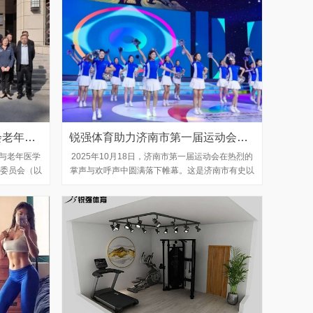
山东省老年学与老年医学学会老年健康运动干预数字化管理专业委员会成立大会暨专家学术交流会圆满落幕
锐强体育助力济南市第一届运动会圆满闭幕
学与老年医学
2025年10月18日，济南市第一届运动会在热烈的
委员会（以
掌声与欢呼声中圆满落下帷幕。这是济南市有史以
交流会在山
来规模最大、跨度最长、范围最广、参赛人数最
行。
多、竞技水平最高的综合性体育盛会，也是对济南
市体育事业发展的一次集中展示与全面展阅。