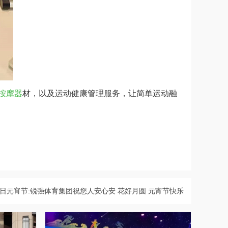
按摩器
材，以及运动健康管理服务，让简单运动融
日元宵节:锐强体育集团祝您人安心安 花好月圆 元宵节快乐