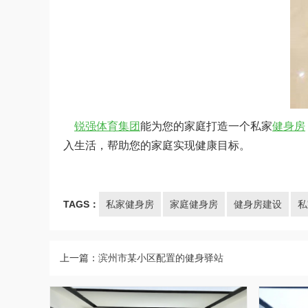
锐强体育集团
能为您的家庭打造一个私家
健身房
入生活，帮助您的家庭实现健康目标。
TAGS：
私家健身房
家庭健身房
健身房建设
私
上一篇：
滨州市某小区配置的健身驿站