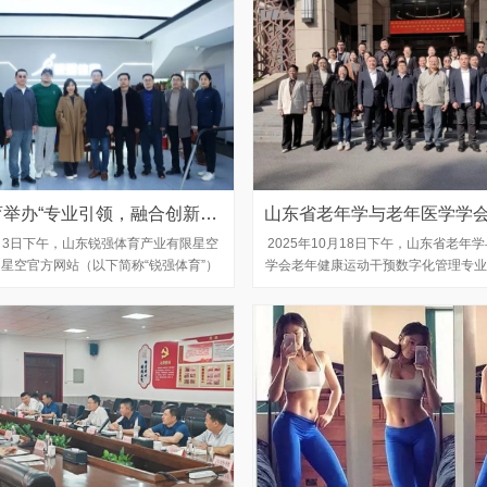
锐强体育举办“专业引领，融合创新”跨界交流活动
2月3日下午，山东锐强体育产业有限星空
2025年10月18日下午，山东省老年
| 星空官方网站（以下简称“锐强体育”）
学会老年健康运动干预数字化管理专业
专业引领，融合创新”主题交流活动，活
下简称：专委会）成立大会暨专家学术
动汇聚行业精英。
东省老干部活动中心三楼隆重举