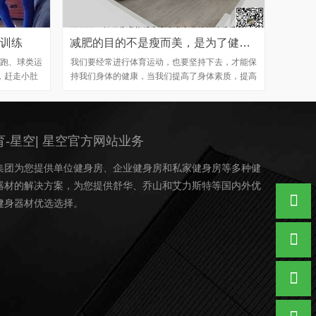
训练
减肥的目的不是瘦而美，是为了健康美
跑、球类运
我们要经常进行体育运动，也要坚持下去，才能保
，赶走小肚
持我们身体的健康，当我们提高了身体素质，提高
练可以帮你
了我们身体的基础代谢，这样即便我们躺在沙发
甲线、腹肌
上，一动也不动，也会消耗大量的热量，怎么吃也
还可以摆脱
不会胖。所以，迈开腿去体育场地上肆意奔跑吧，
臀。
或者在家买一台跑步机，全家进行锻炼，假如条件
-星空| 星空官方网站业务
允许，配备一个健身房，锐强体育就能做为您和您
的家人做一个私家健身房，祝您的身体越来越健
集团为您提供单位健身房、企业健身房和私家健身房等多种健
康，也越来越瘦。
器材的解决方案，为您提供舒华、乔山和艾力斯特等国内外优
健身器材优选选择。