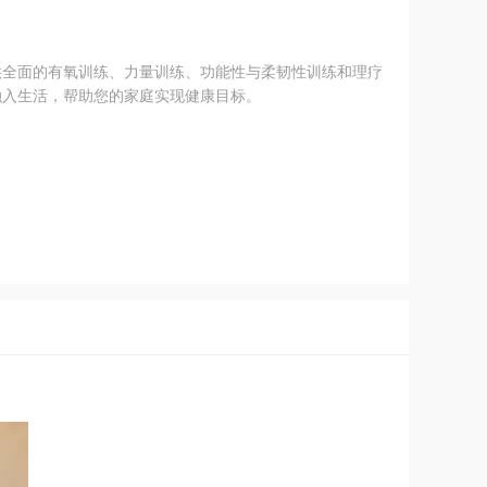
供全面的有氧训练、力量训练、功能性与柔韧性训练和理疗
融入生活，帮助您的家庭实现健康目标。