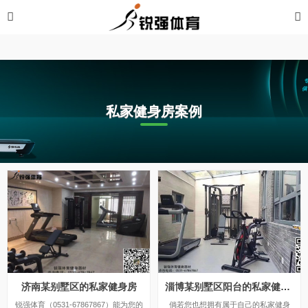
星空体育-星空| 星空官方网站
私家健身房案例
济南某别墅区的私家健身房
淄博某别墅区阳台的私家健身房
锐强体育（0531-67867867）能为您的
倘若您也想拥有属于自己的私家健身