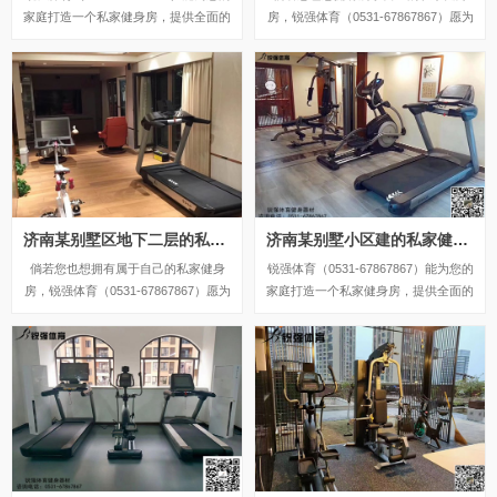
家庭打造一个私家健身房，提供全面的
房，锐强体育（0531-67867867）愿为
有氧训练、力量训练、功能性与柔韧性
您提供专业的私家健身房的健身器材打
训练和理疗按摩器材，以及运动健康管
造方案，锐强体育拥有十余年的专业的
理服务，让简单运动融入生活，帮助您
健身房配置经验，完善的精英设计师团
的家庭实现健康目标。
队，以丰富的规划经验，更懂得如何合
理的规划私家健身房的格局，为您提供
完善的健身器材配置方案。
济南某别墅区地下二层的私家健身房
济南某别墅小区建的私家健身房
倘若您也想拥有属于自己的私家健身
锐强体育（0531-67867867）能为您的
房，锐强体育（0531-67867867）愿为
家庭打造一个私家健身房，提供全面的
您提供专业的私家健身房的健身器材打
有氧训练、力量训练、功能性与柔韧性
造方案，锐强体育拥有十余年的专业的
训练和理疗按摩器材，以及运动健康管
健身房配置经验，完善的精英设计师团
理服务，让简单运动融入生活，帮助您
队，以丰富的规划经验，更懂得如何合
的家庭实现健康目标。
理的规划私家健身房的格局，为您提供
完善的健身器材配置方案。