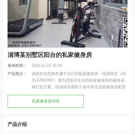
淄博某别墅区阳台的私家健身房
发布时间：
2022-11-16 15:19
产品简介：
倘若您也想拥有属于自己的私家健身房，锐强体育（05
31-67867867）愿为您提供专业的私家健身房的健身器
材打造方案，锐强体育拥有十余年的专业的健身房配置
经验，完善的精英设计师团队，以丰富的规划经验，更
懂得如何合理的规划私家健身房的格局，为您提供完善
私家健身房详情
的健身器材配置方案。
产品介绍