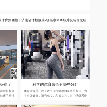
强体育集团旗下济南省体旗舰店-锐强康体商城升级装修完成
好处？
科学的体育锻炼有哪些好处
得积极和兴
体育锻炼是一种有效的保持健康和美丽的方式。为
健康的精神
了身体健康，增强免疫力和抵抗力，为了呼吸系统
着诸多的意
的安全，为了不外出体育锻炼时交叉感染，在家做
况，为自己
一个私家健身房吧，让家人都享受到体育锻炼带来