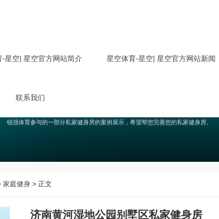
-星空| 星空官方网站简介
星空体育-星空| 星空官方网站新闻
联系我们
家庭健身
锐强体育参与的一部分私家健身房的案例展示，希望帮您完善您的私家健身房。
>
家庭健身
> 正文
济南黄河湿地公园别墅区私家健身房