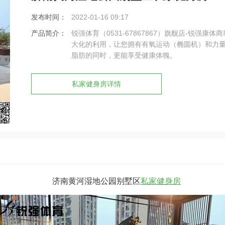
发布时间：
2022-01-16 09:17
产品简介：
锐强体育（0531-67867867）旗舰店-锐
大化的利用，让您拥有有氧运动（椭圆机）和力
脂肪的同时，更能享受健康体魄。
私家健身房详情
济南黄河湿地公园别墅区
私家健身房