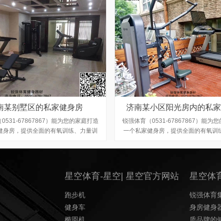
以，迈开腿去体育场地上肆意奔跑吧，
的健康带来各个方面的保障
一台跑步机，全家进行锻炼，假如条件
一个健身房，锐强体育就能做为您和您
一个私家健身房，祝您的身体越来越健
康，也越来越瘦。
南某别墅区的私家健身房
济南某小区阳光房内的私家
0531-67867867）能为您的家庭打造
锐强体育（0531-67867867）能为
健身房，提供全面的有氧训练、力量训
一个私家健身房，提供全面的有氧训
与柔韧性训练和理疗按摩器材，以及运
练、功能性与柔韧性训练和理疗按摩器
服务，让简单运动融入生活，帮助您的
动健康管理服务，让简单运动融入生活
家庭实现健康目标。
家庭实现健康目标。
星空体育-星空| 星空官方网站
星空体育
跑步机
锐强体育
健身车
身房健身
椭圆机
质品牌的