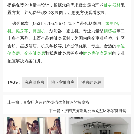
提供免费的测量与设计，根据您的需求做出最合理的
健身器材
配
置方案，并免费呈现3D效果图，让您更方便观看效果。
锐强体育（0531-67867867）旗下产品包括商用、
家用跑步
机
、
健身车
、
椭圆机
、划船器、登山机、专业力量型
训练器
等二
十多个系列、上百个品种健身器材，为国内的企事业单位、社区
会所、星级酒店、机关学校等用户提供优质、专业、合适的
单位
健身房
、
企业健身房
和私家健身房等多种
健身房健身器材
的专业
配置解决方案服务。
TAGS：
私家健身房
地下室健身房
洋房健身房
上一篇：
泰安用户选购的锐强体育推荐的按摩椅
下一篇：
济南黄河湿地公园别墅区私家健身房