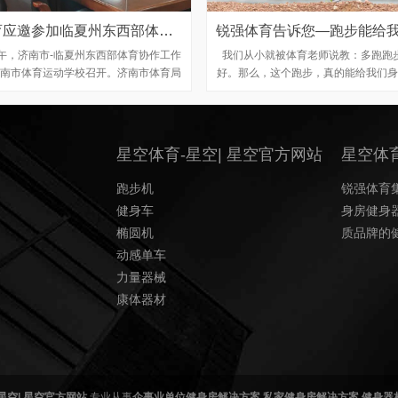
锐强体育应邀参加临夏州东西部体育协作工作座谈会
下午，济南市-临夏州东西部体育协作工作
我们从小就被体育老师说教：多跑跑
南市体育运动学校召开。济南市体育局
好。那么，这个跑步，真的能给我们身
、局长董怀敏，党组成员、副局长王建
的好处呢？作为专业从事健身器材批
忠，临夏州体育局党组书记、局长王延
业，锐强体育为您带来专业的讲
员、副局长梁学锋出席会议，锐强体育
总经理许晓林受邀参加此次座谈会。
星空体育-星空| 星空官方网站
星空体育
跑步机
锐强体育
健身车
身房健身
椭圆机
质品牌的
动感单车
力量器械
康体器材
星空| 星空官方网站
专业从事
企事业单位健身房解决方案
私家健身房解决方案
健身器