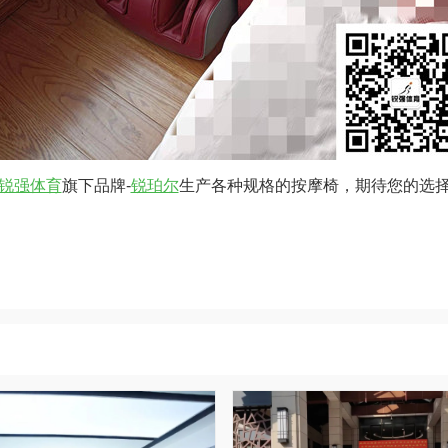
锐强体育
旗下品牌-
锐珀尔
生产各种规格的按摩椅，期待您的选