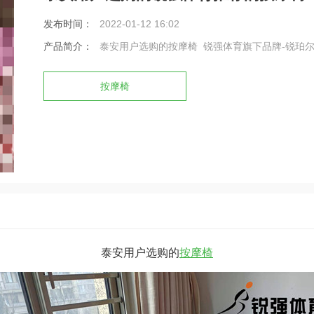
发布时间：
2022-01-12 16:02
产品简介：
泰安用户选购的按摩椅 锐强体育旗下品牌-锐珀尔
按摩椅
泰安用户选购的
按摩椅