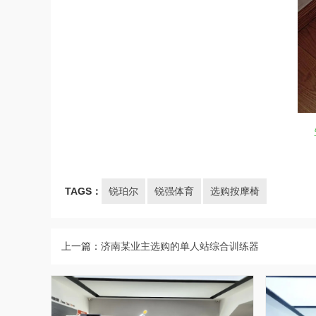
TAGS：
锐珀尔
锐强体育
选购按摩椅
上一篇：
济南某业主选购的单人站综合训练器