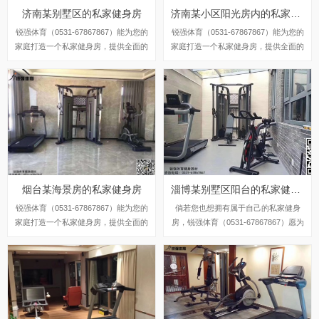
济南某别墅区的私家健身房
济南某小区阳光房内的私家健身房
锐强体育（0531-67867867）能为您的
锐强体育（0531-67867867）能为您的
家庭打造一个私家健身房，提供全面的
家庭打造一个私家健身房，提供全面的
有氧训练、力量训练、功能性与柔韧性
有氧训练、力量训练、功能性与柔韧性
训练和理疗按摩器材，以及运动健康管
训练和理疗按摩器材，以及运动健康管
理服务，让简单运动融入生活，帮助您
理服务，让简单运动融入生活，帮助您
的家庭实现健康目标。
的家庭实现健康目标。
烟台某海景房的私家健身房
淄博某别墅区阳台的私家健身房
锐强体育（0531-67867867）能为您的
倘若您也想拥有属于自己的私家健身
家庭打造一个私家健身房，提供全面的
房，锐强体育（0531-67867867）愿为
有氧训练、力量训练、功能性与柔韧性
您提供专业的私家健身房的健身器材打
训练和理疗按摩器材，以及运动健康管
造方案，锐强体育拥有十余年的专业的
理服务，让简单运动融入生活，帮助您
健身房配置经验，完善的精英设计师团
的家庭实现健康目标。
队，以丰富的规划经验，更懂得如何合
理的规划私家健身房的格局，为您提供
完善的健身器材配置方案。