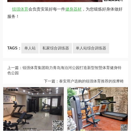
锐强体育
会负责安装好每一件
健身器材
，为您锻炼好身体做好
服务！
TAGS：
单人站
私家综合训练器
单人站综合训练器
上一篇：
锐强体育集团助力青岛海泊河公园打造新型智慧体育健身特
色公园
下一篇：
泰安用户选购的锐强体育推荐的按摩椅