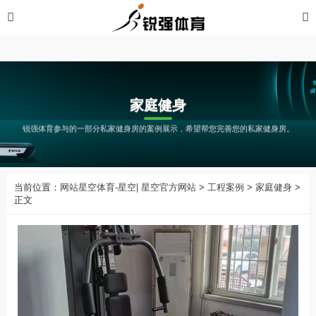
星空体育-星空| 星空官方网站
家庭健身
锐强体育参与的一部分私家健身房的案例展示，希望帮您完善您的私家健身房。
当前位置：
网站星空体育-星空| 星空官方网站
>
工程案例
>
家庭健身
>
正文