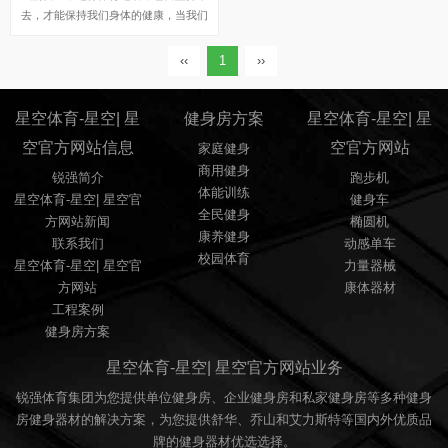
去，才能保持我们身体的健康，当我们
提高了身体素质，提高了我们身体的基
础代谢，这样即便我们躺在沙发上，一
‹‹
1
››
动也不动，也会消耗大量的热量，怎么
吃也不会胖。所以，迈开腿去体育场地
星空体育-星空| 星
上肆意奔跑吧，或者在家买一台跑步
健身房方案
星空体育-星空| 星
机，全家进行锻炼，假如条件允许，配
空官方网站信息
空官方网站
家庭健身
备一个健身房，锐强体育就能做为您和
商用健身
您的家人做一个私家健身房，祝您的身
锐强简介
跑步机
体能训练
体越来越健康，也越来越瘦。
星空体育-星空| 星空官
健身车
全民健身
方网站新闻
椭圆机
康养健身
联系我们
动感单车
校园体育
星空体育-星空| 星空官
力量器械
方网站
康体器材
工程案例
健身房方案
星空体育-星空| 星空官方网站业务
锐强体育集团为您提供单位健身房、企业健身房和私家健身房等多种健身
房健身器材的解决方案，为您提供舒华、乔山和艾力斯特等国内外优质品
牌的健身器材优选选择。