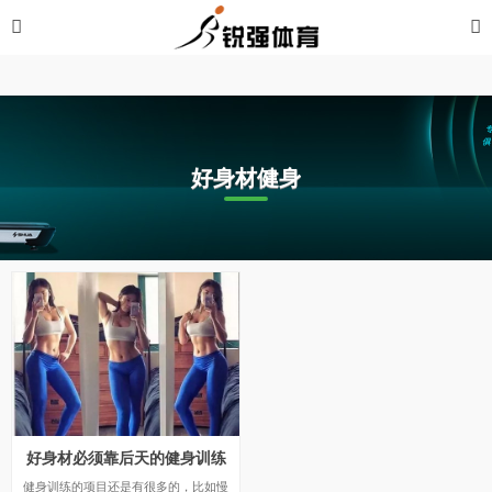
星空体育-星空| 星空官方网站
好身材健身
好身材必须靠后天的健身训练
健身训练的项目还是有很多的，比如慢