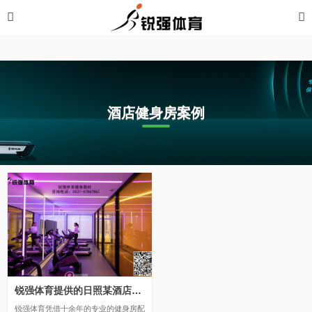
星空体育-星空| 星空官方网站
酒店健身房案例
锐强体育提供的日照某酒店健身房解决方案
锐强体育凭借十余年的专业的健身房配