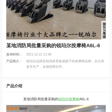
某地消防局批量采购的锐珀尔按摩椅A6L-6
发布时间：
2021-12-22 13:48
产品简介：
锐珀尔品牌是锐强体育集团旗下的按摩椅品牌，自主研
发并生产，全国招商合作。
产品介绍
某地消防局批量采购的
锐珀尔按摩椅
A6L-6