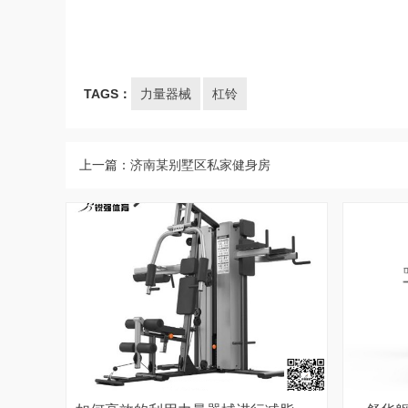
TAGS：
力量器械
杠铃
上一篇：
济南某别墅区私家健身房