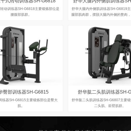
干式转动训练器SH-G6818
舒华大腿内外侧肌训练器SH-
转动训练器SH-G6818主要锻炼部位是
舒华大腿内外侧肌训练器SH-G6819
腰腹部肌群。
腿部肌肉群，摆脱大腿内外侧的赘肉，
臀美腿。
华臀部训练器SH-G6815
舒华肱二头肌训练器SH-G6
练器SH-G6815主要锻炼部位是臀大
舒华肱二头肌训练器SH-G6807主要
肌。
二头肌、前臂肌群。