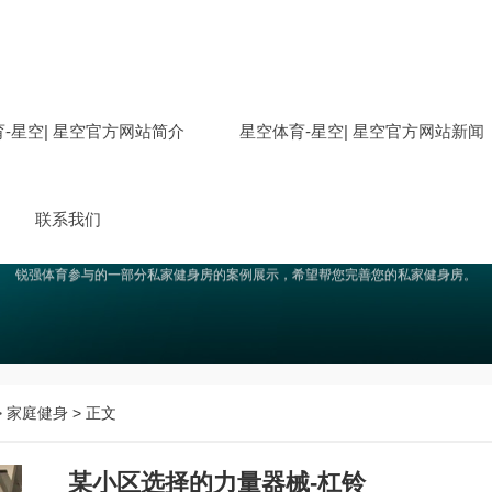
-星空| 星空官方网站简介
星空体育-星空| 星空官方网站新闻
联系我们
家庭健身
锐强体育参与的一部分私家健身房的案例展示，希望帮您完善您的私家健身房。
>
家庭健身
> 正文
某小区选择的力量器械-杠铃