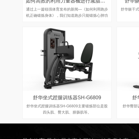
如何高效的利用力量器械进行减脂训练
舒华躯
通过上一篇锐强体育发布的新闻—《如何利用跑步
舒华躯干式
机正确锻炼身体》，我们知道跑步只能锻炼心肺功
能，也能辅助减少一些部位的脂肪，并不能将身材
修饰得好看，只有配合适当的力量训练才能塑造出
优美的身材。尤其对于女生来说，力量训练并不会
将你变成“肌肉女”，只会让你的整体线条变得更
好。锐强体育为您讲解一下如何高效的利用力量器
械进行减脂训练。
舒华坐式蹬腿训练器SH-G6809
舒
舒华坐式蹬腿训练器SH-G6809主要锻炼部位是股
舒华臀部训
四头肌、臀大肌、腓肠肌等。