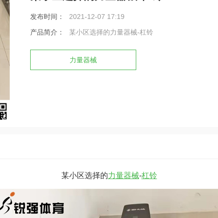
发布时间：
2021-12-07 17:19
产品简介：
某小区选择的力量器械-杠铃
力量器械
某小区选择的
力量器械
-
杠铃