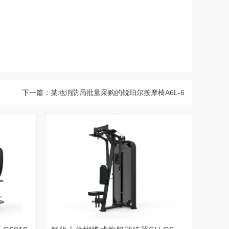
下一篇：
某地消防局批量采购的锐珀尔按摩椅A6L-6