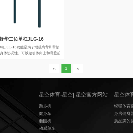
舒华二位单杠JLG-16
杠JLG-16功能是为了增强肩背和臂部
身体协调性。可以做引体向上和悬垂前
特别注意的是锻炼时双手紧圆杆，建造
面上，儿童使用时应有成年人保护。
‹‹
1
››
星空体育-星空| 星空官方网站
星空体育
跑步机
锐强体育
健身车
身房健身
椭圆机
质品牌的
动感单车