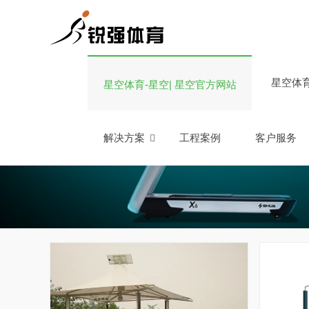
星空体育-星空| 星空官方网站
星空体育
星空体育-星空| 星空官方网站
解决方案
工程案例
客户服务