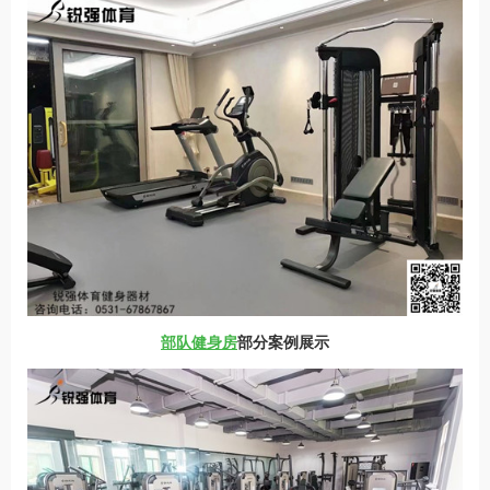
部队健身房
部分案例展示