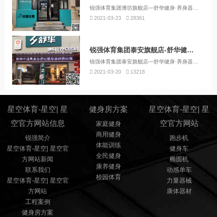
锐强体育集团潍坊旗舰店—舒华健身·养身器材位于山东省潍坊市奎文区北宫街佳乐家东侧—舒华专卖店，业务覆盖健身器材、按摩器材、体育用品的零售及团单、运动场地、篮球、足球、羽毛球、乒乓球等场地、运动地板等各类事业，欢迎来店洽谈合作事宜。
2021-03-23
28361
锐强体育集团泰安旗舰店-舒华健身·养身器材
锐强体育集团泰安旗舰店—舒华健身·养身器材位于泰安光彩大市场泰山区3栋1层33、35号，业务覆盖健身器材、按摩器材、体育用品的零售及团单、运动场地、篮球、足球、羽毛球、乒乓球等场地、运动地板等各类事业，欢迎来店洽谈合作事宜。
2021-03-20
13218
星空体育-星空| 星
健身房方案
星空体育-星空| 星
空官方网站信息
空官方网站
家庭健身
商用健身
锐强简介
跑步机
体能训练
星空体育-星空| 星空官
健身车
全民健身
方网站新闻
椭圆机
康养健身
联系我们
动感单车
校园体育
星空体育-星空| 星空官
力量器械
方网站
康体器材
工程案例
健身房方案