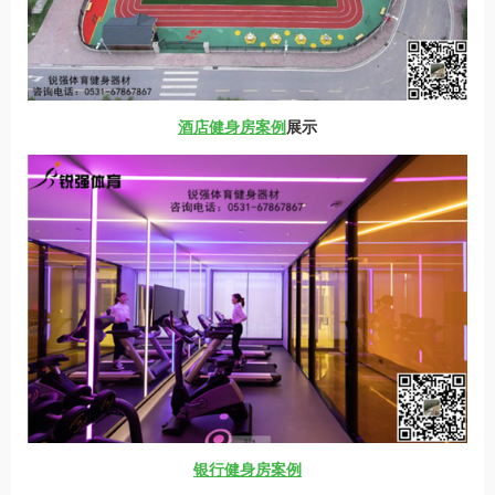
酒店健身房案例
展示
银行健身房案例