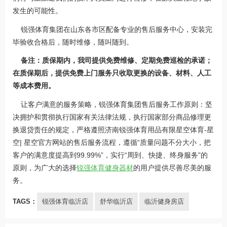
发生的可能性。
锐强体育集团在山东各市区配备专业的售后服务中心，安装完
毕验收合格后，随时维修，随叫随到。
备注：质保期内，我司提供免费维修、定期免费巡检的承诺；
在质保期后，提供免费上门服务只收取更换的设备、材料、人工
等成本费用。
让客户满意的服务策略，锐强体育集团售后服务工作原则：坚
决拥护和贯彻执行国家有关法律法规，执行国家部分商品修理更
换退贷责任的规定，严格遵照济南锐强体育用品有限星空体育-星
空| 星空官方网站的售后服务流程，遵循“质量问题不分大小，把
客户的满意度提高到99.99%”，实行“周到、快捷、终身服务”的
原则，为广大的选择
锐强体育健身器材
的用户提供尽善尽美的服
务。
TAGS：
锐强体育临沂店
舒华临沂店
临沂健身房店