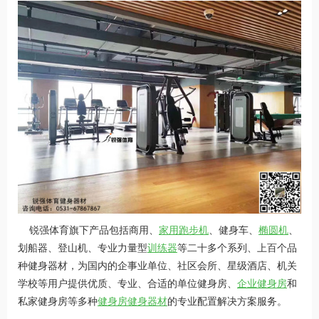
锐强体育旗下产品包括商用、
家用跑步机
、健身车、
椭圆机
、
划船器、登山机、专业力量型
训练器
等二十多个系列、上百个品
种健身器材，为国内的企事业单位、社区会所、星级酒店、机关
学校等用户提供优质、专业、合适的单位健身房、
企业健身房
和
私家健身房等多种
健身房健身器材
的专业配置解决方案服务。