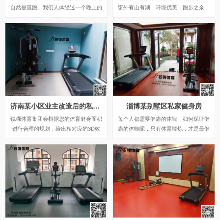
自然是晨跑。我们人体经过一个晚上的
窗外有山有湖，环境优美，跑步之余，
能量消耗，晨跑时体内的葡萄糖已经不
享受室内优渥的条件和室外美好的环
足够为跑步提供热量，那么，我们的身
境，更有利于身心健康。
体就会消耗脂肪来提供热量，自然而
然，就减掉了脂肪。但是为了避免低血
糖，最好早晨跑步前可以吃一点全麦面
包之类的东西。
济南某小区业主改造后的私家健身房
淄博某别墅区私家健身房
锐强体育集团会根据您的体育健身面积
每个人都需要健康的体魄，如何保证健
进行合理的规划，给出相对应的3D效
康的体魄呢，只有体育锻炼，才是最健
果图，任意搭配我们提供的健身器材，
康的方式。让家成为健身房，私家健身
也可以DIY设计，不过我们每个锐强康
房让您的家人爱上体育锻炼，这是锐强
体商城的员工都拥有健身顾问的专业知
体育集团最希望带给您的健康生活体
识储备，会根据您的家庭成员和面积给
验！
出相对应最合理的搭配。选择健身器
材，请相信锐强体育集团！