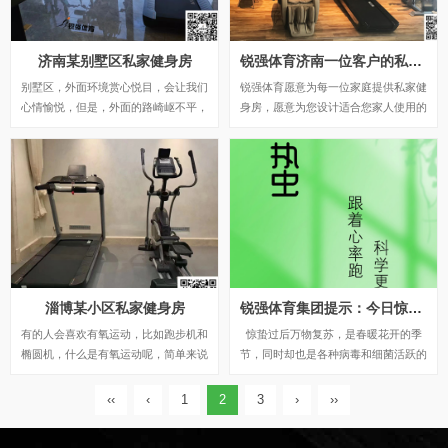
专业配置解决方案服务。
济南某别墅区私家健身房
锐强体育济南一位客户的私家健身房
别墅区，外面环境赏心悦目，会让我们
锐强体育愿意为每一位家庭提供私家健
心情愉悦，但是，外面的路崎岖不平，
身房，愿意为您设计适合您家人使用的
并不适合跑步等有氧运动，容易发生危
健身器材，有跑步机（有氧运动）、力
险，锐强体育给出的建议：有氧运动用
量器械和按摩椅（放松和保养身体）
跑步机和动感单车；力量器械选单人站
等，让全家人都爱上我们提供的健身器
综合训练器​。
材。
淄博某小区私家健身房
锐强体育集团提示：今日惊蛰 春风送暖 雷惊百虫
有的人会喜欢有氧运动，比如跑步机和
惊蛰过后万物复苏，是春暖花开的季
椭圆机，什么是有氧运动呢，简单来说
节，同时却也是各种病毒和细菌活跃的
就是简单动作连续重复30分钟以上的
季节。锐强体育集团提示：还是坚持进
运动，都可以称为有氧运动，锻炼心肺
行体育锻炼，使用专业的健身器材，对
‹‹
‹
1
2
3
›
››
功能。当然了，简单重复的跑步会让腿
自己的身体更好。可以到我们全国锐强
部肌肉酸痛，也有可能造成腿粗等情
康体商城看一看，试着用一下我们提供